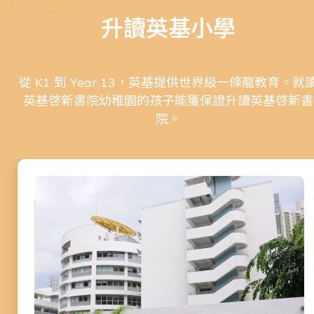
升讀英基小學
從 K1 到 Year 13，英基提供世界級一條龍教育。就
英基啓新書院幼稚園的孩子能獲保證升讀英基啓新書
院。